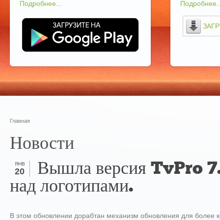
Подробнее...
Подробнее..
ЗАГР
Главная
Новости
Вышла версия TvPro 7.
ЯНВ
20
над логотипами.
В этом обновлении дорабтан механизм обновления для более ко