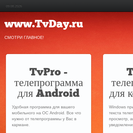
09.08.2026
www.TvDay.ru
СМОТРИ ГЛАВНОЕ!
TvPro -
T
телепрограмма
теле
для Android
для 
Удобная программа для вашего
Windows пр
мобильного на ОС Android. Все что
текста теле
нужно от телепрограммы у Вас в
просмотр, а
кармане.
уведомления