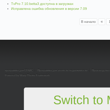
TvPro 7.10.betta3 доступна в загрузках
Исправлена ошибка обновления в версии 7.09
«
В начало
программа для ЕГАИС
Программа для агентств недвижимости
Производство
Powered by
Warp Theme Framework
Switch to 